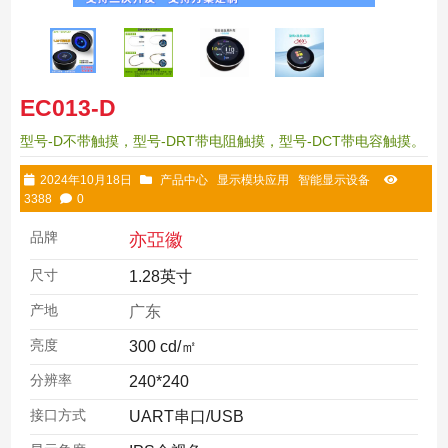
EC013-D
型号-D不带触摸，型号-DRT带电阻触摸，型号-DCT带电容触摸。
2024年10月18日
产品中心
显示模块应用
智能显示设备
3388
0
品牌
亦亞徽
尺寸
1.28英寸
产地
广东
亮度
300 cd/㎡
分辨率
240*240
接口方式
UART串口/USB