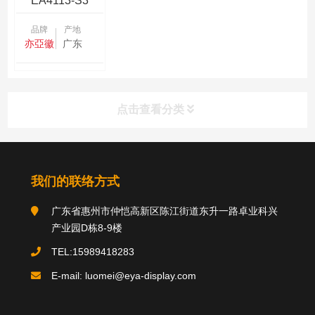
EA4113-S3
品牌
产地
亦亞徽
广东
点击查看分类
分类导航
我们的联络方式
广东省惠州市仲恺高新区陈江街道东升一路卓业科兴
关于我们
产业园D栋8-9楼
TEL:15989418283
E-mail: luomei@eya-display.com
推荐产品
product
国际法案例
新闻中心
案例中心