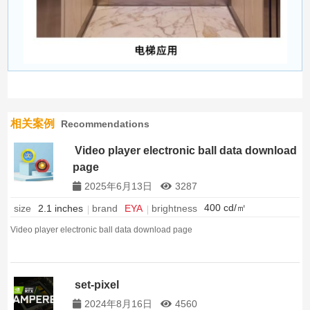
相关案例
Recommendations
Video player electronic ball data download
page
2025年6月13日
3287
400 cd/㎡
brightness
size
2.1 inches
brand
EYA
Video player electronic ball data download page
set-pixel
2024年8月16日
4560