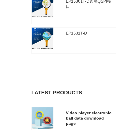
EP15301T-D圆屏QSPI接
口
2025年8月30日
3319
EP1531T-D
2025年8月30日
3309
查看全部
LATEST PRODUCTS
Video player electronic
ball data download
page