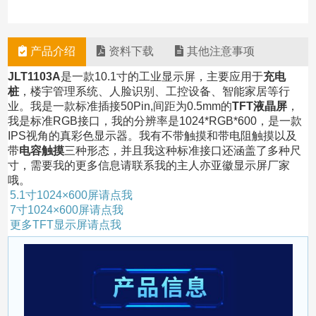
产品介绍
资料下载
其他注意事项
JLT1103A
是一款10.1寸的工业显示屏，主要应用于
充电
桩
，楼宇管理系统、人脸识别、工控设备、智能家居等行
业。我是一款标准插接50Pin,间距为0.5mm的
TFT液晶屏
，
我是标准RGB接口，我的分辨率是1024*RGB*600，是一款
IPS视角的真彩色显示器。我有不带触摸和带电阻触摸以及
带
电容触摸
三种形态，并且我这种标准接口还涵盖了多种尺
寸，需要我的更多信息请联系我的主人亦亚徽显示屏厂家
哦。
5.1寸1024×600屏请点我
7寸1024×600屏请点我
更多TFT显示屏请点我