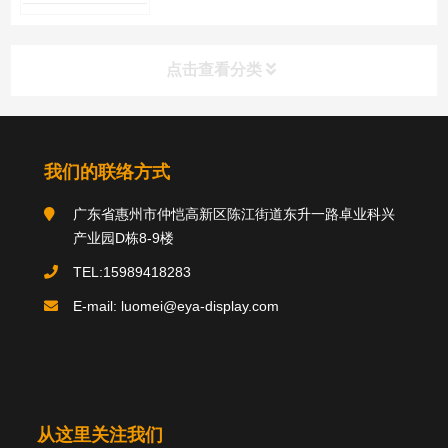
点击查看分类
分类导航
我们的联络方式
广东省惠州市仲恺高新区陈江街道东升一路卓业科兴
关于我们
产业园D栋8-9楼
TEL:15989418283
E-mail: luomei@eya-display.com
推荐产品
product
国际法案例
新闻中心
案例中心
从这里关注我们