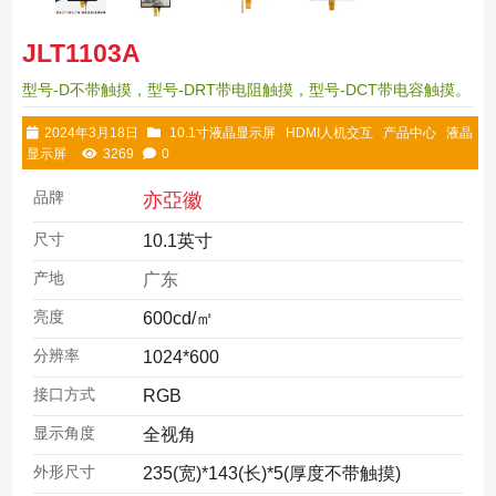
JLT1103A
型号-D不带触摸，型号-DRT带电阻触摸，型号-DCT带电容触摸。
2024年3月18日
10.1寸液晶显示屏
HDMI人机交互
产品中心
液晶
显示屏
3269
0
品牌
亦亞徽
尺寸
10.1英寸
产地
广东
亮度
600cd/㎡
分辨率
1024*600
接口方式
RGB
显示角度
全视角
外形尺寸
235(宽)*143(长)*5(厚度不带触摸)