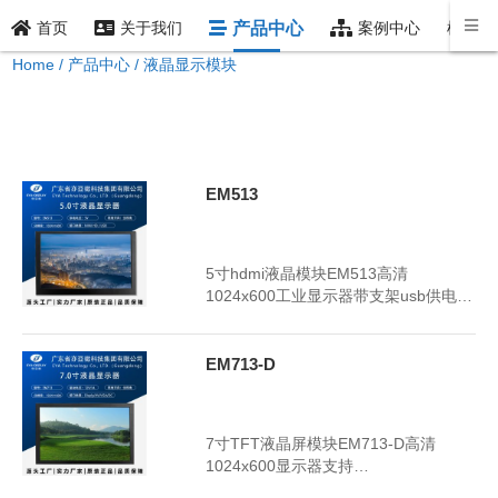
产品中心
样品索
首页
关于我们
案例中心
Home
/
产品中心
/
液晶显示模块
液晶显示模块
EM513
2024年7月8日
3397
5寸hdmi液晶模块EM513高清
1024x600工业显示器带支架usb供电
LCD液晶屏模块
EM713-D
2024年7月8日
3391
7寸TFT液晶屏模块EM713-D高清
1024x600显示器支持
HDMI/AV/VGA/BNC接口