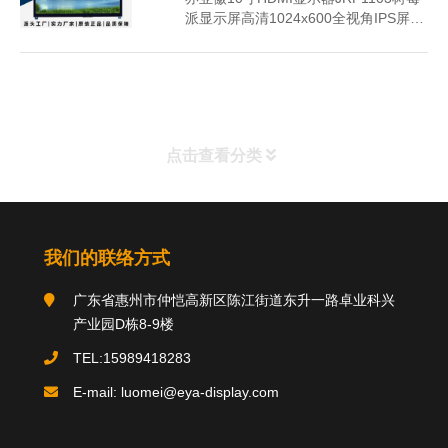
派显示屏高清1024x600全视角IPS屏幕
GT911电容触摸总成
点击查看分类
分类导航
我们的联络方式
广东省惠州市仲恺高新区陈江街道东升一路卓业科兴
关于我们
产业园D栋8-9楼
TEL:15989418283
E-mail: luomei@eya-display.com
推荐产品
product
国际法案例
新闻中心
案例中心