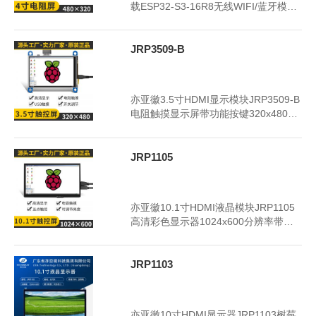
载ESP32-S3-16R8无线WIFI/蓝牙模
块，具有RS232/RS485/TTL等通讯端
口，宽电压供电，完善的ESD电路，产
品可广泛适用于工业消费医疗,智能家居
JRP3509-B
等领域
2024年3月20日
3358
亦亚徽3.5寸HDMI显示模块JRP3509-B
电阻触摸显示屏带功能按键320x480彩
色LCD显示器
JRP1105
2024年3月19日
3299
亦亚徽10.1寸HDMI液晶模块JRP1105
高清彩色显示器1024x600分辨率带电
容触摸LCD液晶屏幕
JRP1103
2024年3月19日
3329
亦亚徽10寸HDMI显示器JRP1103树莓