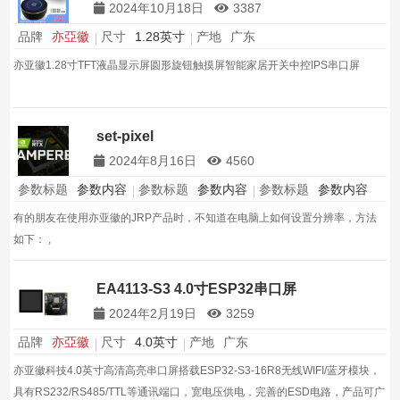
2024年10月18日
3387
品牌
亦亞徽
尺寸
1.28英寸
产地
广东
亦亚徽1.28寸TFT液晶显示屏圆形旋钮触摸屏智能家居开关中控IPS串口屏
set-pixel
2024年8月16日
4560
参数标题
参数内容
参数标题
参数内容
参数标题
参数内容
有的朋友在使用亦亚徽的JRP产品时，不知道在电脑上如何设置分辨率，方法
如下： ,
EA4113-S3 4.0寸ESP32串口屏
2024年2月19日
3259
品牌
亦亞徽
尺寸
4.0英寸
产地
广东
亦亚徽科技4.0英寸高清高亮串口屏搭载ESP32-S3-16R8无线WIFI/蓝牙模块，
具有RS232/RS485/TTL等通讯端口，宽电压供电，完善的ESD电路，产品可广