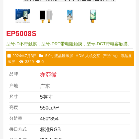
EP5008S
型号-D不带触摸，型号-DRT带电阻触摸，型号-DCT带电容触摸。
2024年7月3日
5.0寸液晶显示屏
HDMI人机交互
产品中心
液晶显
示屏
3329
0
品牌
亦亞徽
产地
广东
尺寸
5英寸
亮度
550cd/㎡
分辨率
480*854
接口方式
标准RGB