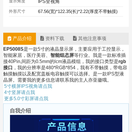
显示角度
IPS全视角
外形尺寸
67.56(宽)*122.35(长)*2.22(厚度不带触摸)
产品介绍
资料下载
其他注意事项
EP5008S
是一款5寸的液晶显示屏，主要应用于工控显示，
智能家居，医疗美容、
智能组态屏
等行业。我是一款标准插
接40Pin,间距为0.5mm的lcm液晶模组，我的接口类型是
rgb
接口
，我的分辨率是480*RGB*854，我有不带触摸，带电容
触摸触摸以及配宽盖板电容触摸可以选择。是一款IPS型液
晶屏。需要我的更多信息请联系我的主人亦亚徽哦。
5寸横屏IPS视角请点我
4寸竖屏请点我
更多5.0寸彩屏请点我
自我介绍