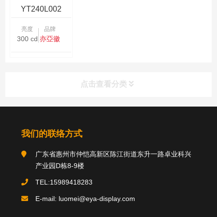
YT240L002
亮度
品牌
300 cd/㎡
亦亞徽
点击查看分类
分类导航
我们的联络方式
广东省惠州市仲恺高新区陈江街道东升一路卓业科兴
关于我们
产业园D栋8-9楼
TEL:15989418283
E-mail: luomei@eya-display.com
推荐产品
product