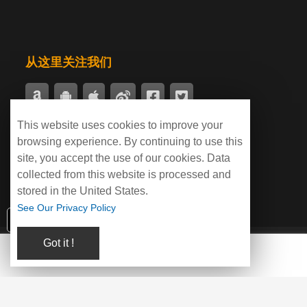
国际法案例
新闻中心
案例中心
从这里关注我们
This website uses cookies to improve your
付款支持
browsing experience. By continuing to use this
site, you accept the use of our cookies. Data
collected from this website is processed and
stored in the United States.
See Our Privacy Policy
点击联系客服咨询！咨询电话：400-550-8899
Got it !
关于我们
Copyright © 2022亦亞徽科技集团 版权所有 |
粤ICP备2024355924
Video player electronic ball data download
号-1
page
2025年6月13日
3286
Video player electronic ball data download page