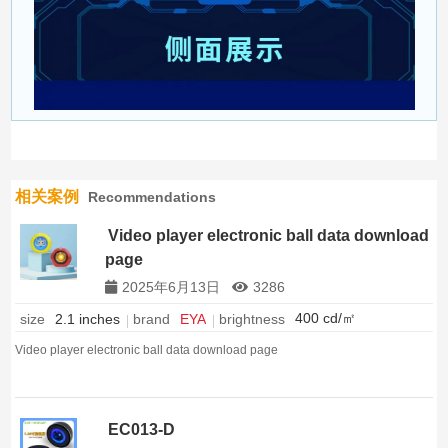
相关案例
Recommendations
Video player electronic ball data download
page
2025年6月13日
3286
400 cd/㎡
brightness
size
2.1 inches
brand
EYA
Video player electronic ball data download page
EC013-D