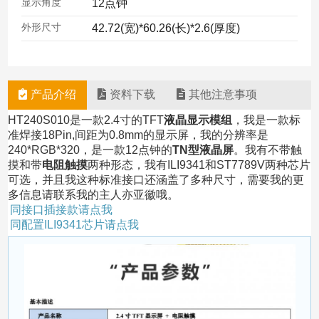
显示角度
12点钟
外形尺寸
42.72(宽)*60.26(长)*2.6(厚度)
产品介绍
资料下载
其他注意事项
HT240S010是一款2.4寸的TFT
液晶显示模组
，我是一款标
准焊接18Pin,间距为0.8mm的显示屏，我的分辨率是
240*RGB*320，是一款12点钟的
TN型液晶屏
。我有不带触
摸和带
电阻触摸
两种形态，我有ILI9341和ST7789V两种芯片
可选，并且我这种标准接口还涵盖了多种尺寸，需要我的更
多信息请联系我的主人亦亚徽哦。
同接口插接款请点我
同配置ILI9341芯片请点我