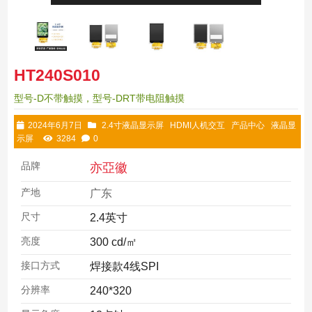
HT240S010
型号-D不带触摸，型号-DRT带电阻触摸
2024年6月7日
2.4寸液晶显示屏
HDMI人机交互
产品中心
液晶显
示屏
3284
0
品牌
亦亞徽
产地
广东
尺寸
2.4英寸
亮度
300 cd/㎡
接口方式
焊接款4线SPI
分辨率
240*320