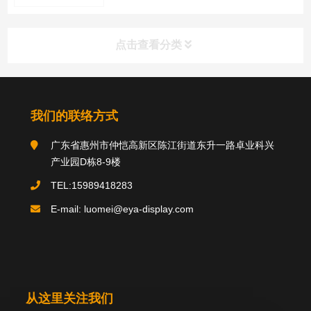
点击查看分类
分类导航
我们的联络方式
广东省惠州市仲恺高新区陈江街道东升一路卓业科兴
关于我们
产业园D栋8-9楼
TEL:15989418283
E-mail: luomei@eya-display.com
推荐产品
product
国际法案例
新闻中心
案例中心
从这里关注我们