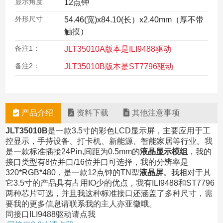
显示角度
12点钟
外形尺寸
54.46(宽)x84.10(长）x2.40mm（厚不带
触摸）
备注1：
JLT35010A版本是ILI9488驱动
备注2：
JLT35010B版本是ST7796驱动
产品介绍
资料下载
其他注意事项
JLT35010B
是一款3.5寸的彩色LCD显示屏，主要应用于工
控显示，手持设备、打卡机、新能源、智能家居等行业。我
是一款标准插接24Pin,间距为0.5mm的
液晶显示模组
，我的
接口类型有8位并口/16位并口可选择，我的分辨率是
320*RGB*480，是一款12点钟的TN型
液晶屏
。我相对于其
它3.5寸的产品具有占用IO少的优点，我有ILI9488和ST7796
两种芯片可选，并且我这种标准接口还涵盖了多种尺寸，需
要我的更多信息请联系我的主人亦亚徽哦。
同接口ILI9488驱动请点我