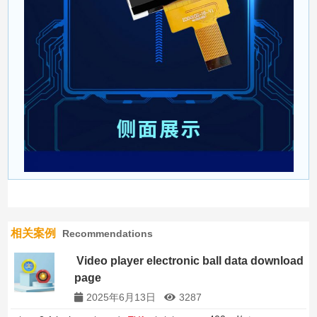
相关案例
Recommendations
Video player electronic ball data download
page
2025年6月13日
3287