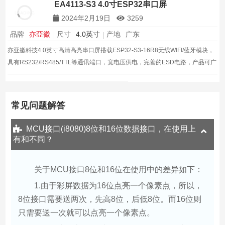
EA4113-S3 4.0寸ESP32串口屏
2024年2月19日
3259
品牌
亦亞徽
尺寸
4.0英寸
产地
广东
亦亚徽科技4.0英寸高清高亮串口屏搭载ESP32-S3-16R8无线WIFI/蓝牙模块，
具有RS232/RS485/TTL等通讯端口，宽电压供电，完善的ESD电路，产品可广
泛适用于工业消费医疗,智能家居等领域
常见问题解答
MCU接口(i8080)8位和16位数据接口，在使用上
有和不同？
关于MCU接口8位和16位在使用中的差异如下：
1.由于彩屏数据为16位点亮一个像素点，所以，
8位接口需要送两次，先高8位，后低8位。而16位则
只需要送一次就可以点亮一个像素点。