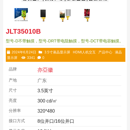
JLT35010B
型号-D不带触摸，型号-DRT带电阻触摸，型号-DCT带电容触摸。
2024年6月24日
3.5寸液晶显示屏
HDMI人机交互
产品中心
液晶
显示屏
3341
0
品牌
亦亞徽
产地
广东
尺寸
3.5英寸
亮度
300 cd/㎡
分辨率
320*480
接口方式
8位并口/16位并口