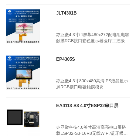
示器
JLT4301B
2024年3月18日
3303
亦亚徽4.3寸tft屏幕480x272配电阻电容
触摸RGB接口彩色显示器医疗工控级显
示屏
EP4305S
2024年3月18日
3355
亦亚徽4.3寸800x480高清IPS液晶显示
屏RGB接口电容触摸模块
EA4113-S3 4.0寸ESP32串口屏
2024年2月19日
3259
亦亚徽科技4.0英寸高清高亮串口屏搭
载ESP32-S3-16R8无线WIFI/蓝牙模