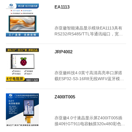
EA1113
2024年3月23日
3398
亦亚徽智能液晶显示模块EA1113具有
RS232/RS485/TTL等通讯端口，宽电
压供电完善的ESD电路，产品可广泛适
用于工业消费医疗,智能家居等领域
JRP4002
2024年3月20日
3335
亦亚徽科技4.0英寸高清高亮串口屏搭
载ESP32-S3-16R8无线WIFI/蓝牙模
块，具有RS232/RS485/TTL等通讯端
口，宽电压供电，完善的ESD电路，产
品可广泛适用于工业消费医疗,智能家居
Z400IT005
等领域
2024年3月19日
3368
亦亚徽4.0寸液晶显示屏Z400IT005插
接40针GT911电容触摸320x480彩色屏
幕ILI9488驱动LCD显示屏