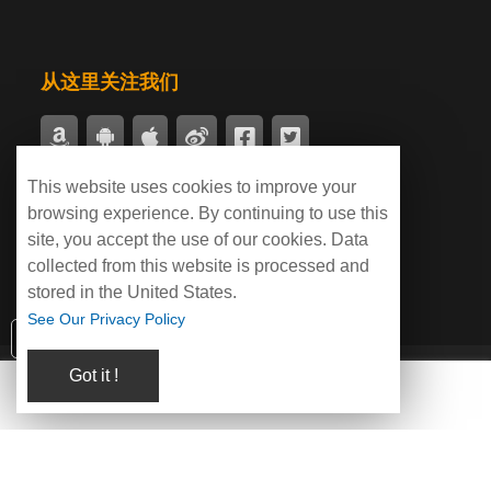
从这里关注我们
This website uses cookies to improve your
付款支持
browsing experience. By continuing to use this
site, you accept the use of our cookies. Data
collected from this website is processed and
stored in the United States.
See Our Privacy Policy
点击联系客服咨询！咨询电话：400-550-8899
Video player electronic ball data download
page
Got it !
Copyright © 2022亦亞徽科技集团 版权所有 |
粤ICP备2024355924
关于我们
2025年6月13日
3287
号-1
Video player electronic ball data download page