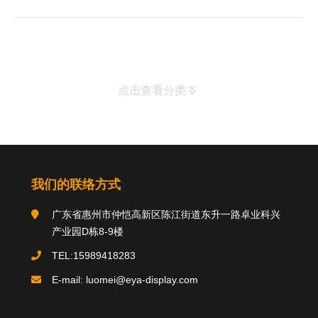
块，具有RS232/RS485/TTL等通讯端
口，宽电压供电，完善的ESD电路，产
品可广泛适用于工业消费医疗,智能家居
等领域
点击查看分类
分类导航
我们的联络方式
关于我们
广东省惠州市仲恺高新区陈江街道东升一路卓业科兴
产业园D栋8-9楼
TEL:15989418283
推荐产品
product
E-mail: luomei@eya-display.com
国际法案例
新闻中心
案例中心