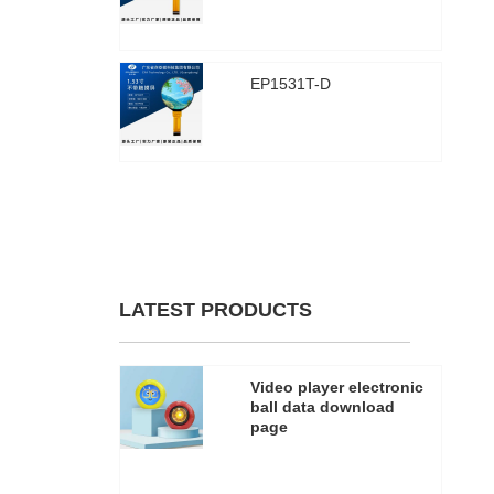
2025年8月30日
3313
EP1531T-D
2025年8月30日
3304
查看全部
LATEST PRODUCTS
Video player electronic
ball data download
page
2025年6月13日
3286