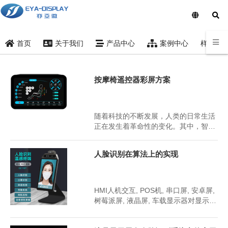
样品索
首页
关于我们
产品中心
案例中心
按摩椅遥控器彩屏方案
2023年9月21日
2398
随着科技的不断发展，人类的日常生活
正在发生着革命性的变化。其中，智能
家居作为一个热门领域，正逐渐改变着
我们的生活方式。在这个领域中，按摩
人脸识别在算法上的实现
椅以其独特的舒适性和功能性受到广泛
关注。为了让用户获得更好的使用体
验，许多设计师开始将HMI（Human
2023年9月21日
2380
Machine Interf...
HMI人机交互, POS机, 串口屏, 安卓屏,
树莓派屏, 液晶屏, 车载显示器对显示屏
的要求