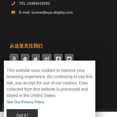
TEL:15989418283
推荐产品
product
E-mail: luomei@eya-display.com
国际法案例
新闻中心
案例中心
从这里关注我们
This website uses cookies to improve your
付款支持
browsing experience. By continuing to use this
site, you accept the use of our cookies. Data
collected from this website is processed and
stored in the United States.
See Our Privacy Policy
点击联系客服咨询！咨询电话：400-550-8899
Video player electronic ball data download
page
Got it !
关于我们