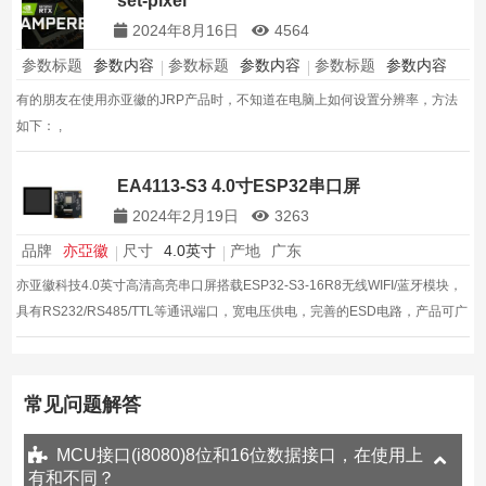
set-pixel
2024年8月16日
4564
参数标题
参数内容
参数标题
参数内容
参数标题
参数内容
有的朋友在使用亦亚徽的JRP产品时，不知道在电脑上如何设置分辨率，方法
如下： ,
EA4113-S3 4.0寸ESP32串口屏
2024年2月19日
3263
品牌
亦亞徽
尺寸
4.0英寸
产地
广东
亦亚徽科技4.0英寸高清高亮串口屏搭载ESP32-S3-16R8无线WIFI/蓝牙模块，
具有RS232/RS485/TTL等通讯端口，宽电压供电，完善的ESD电路，产品可广
泛适用于工业消费医疗,智能家居等领域
常见问题解答
MCU接口(i8080)8位和16位数据接口，在使用上
有和不同？