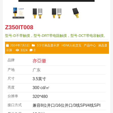
Z350IT008
型号-D不带触摸，型号-DRT带电阻触摸，型号-DCT带电容触摸。
2024年7月1日
3.5寸液晶显示屏
HDMI人机交互
产品中心
液晶显
示屏
3324
0
品牌
亦亞徽
产地
广东
尺寸
3.5英寸
亮度
300 cd/㎡
分辨率
320*480
接口方式
兼容8位并口/16位并口/3线SPI/4线SPI