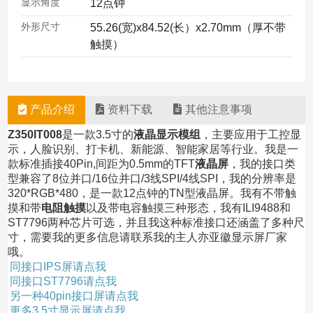
显示角度
12点钟
外形尺寸
55.26(宽)x84.52(长）x2.70mm（厚不带
触摸）
产品介绍
资料下载
其他注意事项
Z350IT008
是一款3.5寸的
液晶显示模组
，主要应用于工控显
示，人脸识别、打卡机、新能源、智能家居等行业。我是一
款标准插接40Pin,间距为0.5mm的TFT
液晶屏
，我的接口类
型兼容了8位并口/16位并口/3线SPI/4线SPI，我的分辨率是
320*RGB*480，是一款12点钟的TN型液晶屏。我有不带触
摸和带
电阻触摸
以及带电容触摸三种形态，我有ILI9488和
ST7796两种芯片可选，并且我这种标准接口还涵盖了多种尺
寸，需要我的更多信息请联系我的主人亦亚徽显示屏厂家
哦。
同接口IPS屏请点我
同接口ST7796请点我
另一种40pin接口屏请点我
更多3.5寸显示屏请点我