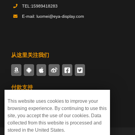
TEL:15989418283
E-mail: luomei@eya-display.com
推荐产品
product
国际法案例
新闻中心
案例中心
从这里关注我们
付款支持
This website uses cookies to improve your
browsing experience. By continuing to use this
site, you accept the use of our cookies. Data
collected from this website is processed and
stored in the United States.