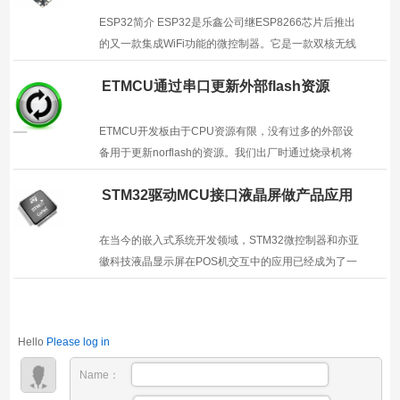
ESP32简介 ESP32是乐鑫公司继ESP8266芯片后推出
的又一款集成WiFi功能的微控制器。它是一款双核无线
通信芯片，拥有高性能的Tensilica LX6双核处理器，支
ETMCU通过串口更新外部flash资源
持超低功耗待机。ESP32的芯片或模组具有以下特点：
此外，ESP32-S3集成2.4 GHz Wi-Fi (802.11 b...
2023年11月8日
2319
ETMCU开发板由于CPU资源有限，没有过多的外部设
备用于更新norflash的资源。我们出厂时通过烧录机将
资源文件烧录到了FLASH中。如果您刚好需要更新
STM32驱动MCU接口液晶屏做产品应用
FLASH中的资源（图片,字库），可以通过串口助手与
开发板连接更新。只是更新速度很慢，且传输线不宜过
2021年1月29日
2571
长，否则影响传输数...
在当今的嵌入式系统开发领域，STM32微控制器和亦亚
徽科技液晶显示屏在POS机交互中的应用已经成为了一
个热门的话题。本文将向您介绍如何使用STM32驱动亦
亚徽液晶屏来实现POS机交互，并详细阐述其中的关键
技术和设计考虑。
Hello
Please log in
Name：